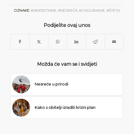
OZNAKE:
#NEKRETNINE
,
#NESREĆA
,
#OSIGURANJE
,
#ŠTETA
Podijelite ovaj unos
Možda će vam se i svidjeti
Nesreće u prirodi
Kako s obitelji izraditi krizni plan