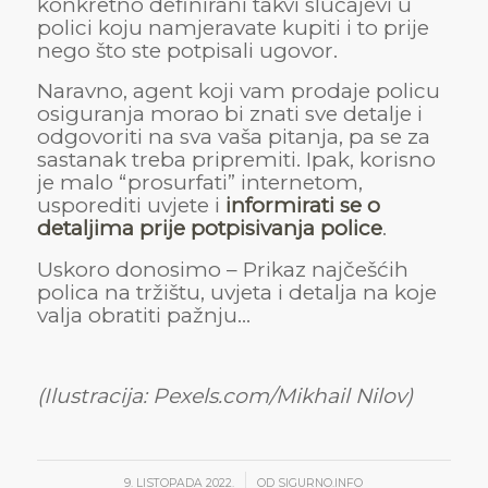
konkretno definirani takvi slučajevi u
polici koju namjeravate kupiti i to prije
nego što ste potpisali ugovor.
Naravno, agent koji vam prodaje policu
osiguranja morao bi znati sve detalje i
odgovoriti na sva vaša pitanja, pa se za
sastanak treba pripremiti. Ipak, korisno
je malo “prosurfati” internetom,
usporediti uvjete i
informirati se o
detaljima prije potpisivanja police
.
Uskoro donosimo – Prikaz najčešćih
polica na tržištu, uvjeta i detalja na koje
valja obratiti pažnju…
(Ilustracija: Pexels.com/Mikhail Nilov)
/
9. LISTOPADA 2022.
OD
SIGURNO.INFO