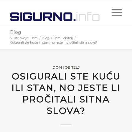
Blog
Vi ste ovdje:
Dom
/
Blog
/
Dom i obitelj
/
Osigurali ste kuću ili stan, no jeste li pročitali sitna slova?
DOM I OBITELJ
OSIGURALI STE KUĆU
ILI STAN, NO JESTE LI
PROČITALI SITNA
SLOVA?