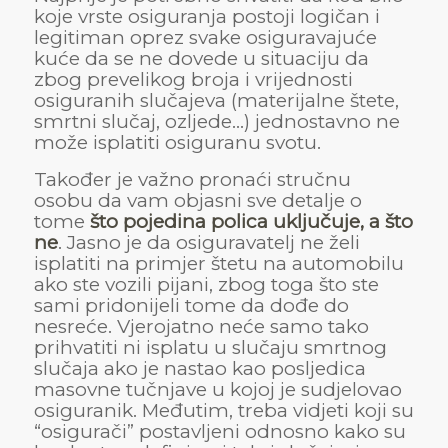
koje vrste osiguranja postoji logičan i
legitiman oprez svake osiguravajuće
kuće da se ne dovede u situaciju da
zbog prevelikog broja i vrijednosti
osiguranih slučajeva (materijalne štete,
smrtni slučaj, ozljede…) jednostavno ne
može isplatiti osiguranu svotu.
Također je važno pronaći stručnu
osobu da vam objasni sve detalje o
tome
što pojedina polica uključuje, a što
ne
. Jasno je da osiguravatelj ne želi
isplatiti na primjer štetu na automobilu
ako ste vozili pijani, zbog toga što ste
sami pridonijeli tome da dođe do
nesreće. Vjerojatno neće samo tako
prihvatiti ni isplatu u slučaju smrtnog
slučaja ako je nastao kao posljedica
masovne tučnjave u kojoj je sudjelovao
osiguranik. Međutim, treba vidjeti koji su
“osigurači” postavljeni odnosno kako su