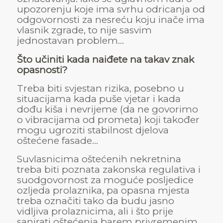
upozorenju koje ima svrhu odricanja od
odgovornosti za nesreću koju inače ima
vlasnik zgrade, to nije sasvim
jednostavan problem…
Što učiniti kada naiđete na takav znak
opasnosti?
Treba biti svjestan rizika, posebno u
situacijama kada puše vjetar i kada
dođu kiša i nevrijeme (da ne govorimo
o vibracijama od prometa) koji također
mogu ugroziti stabilnost djelova
oštećene fasade…
Suvlasnicima oštećenih nekretnina
treba biti poznata zakonska regulativa i
suodgovornost za moguće posljedice
ozljeda prolaznika, pa opasna mjesta
treba označiti tako da budu jasno
vidljiva prolaznicima, ali i što prije
sanirati oštećenja barem privremenim