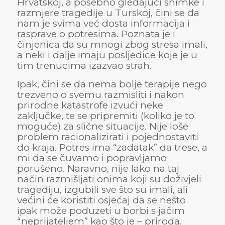
Hrvatskoj, a posebno gledajući snimke i
razmjere tragedije u Turskoj, čini se da
nam je svima već dosta informacija i
rasprave o potresima. Poznata je i
činjenica da su mnogi zbog stresa imali,
a neki i dalje imaju posljedice koje je u
tim trenucima izazvao strah.
Ipak, čini se da nema bolje terapije nego
trezveno o svemu razmisliti i nakon
prirodne katastrofe izvući neke
zaključke, te se pripremiti (koliko je to
moguće) za slične situacije. Nije loše
problem racionalizirati i pojednostaviti
do kraja. Potres ima “zadatak” da trese, a
mi da se čuvamo i popravljamo
porušeno. Naravno, nije lako na taj
način razmišljati onima koji su doživjeli
tragediju, izgubili sve što su imali, ali
većini će koristiti osjećaj da se nešto
ipak može poduzeti u borbi s jačim
“neprijateljem” kao što je – priroda.