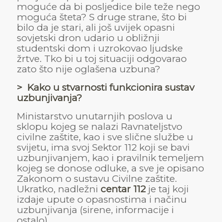
moguće da bi posljedice bile teže nego
moguća šteta? S druge strane, što bi
bilo da je stari, ali još uvijek opasni
sovjetski dron udario u obližnji
studentski dom i uzrokovao ljudske
žrtve. Tko bi u toj situaciji odgovarao
zato što nije oglašena uzbuna?
> Kako u stvarnosti funkcionira sustav
uzbunjivanja?
Ministarstvo unutarnjih poslova u
sklopu kojeg se nalazi Ravnateljstvo
civilne zaštite, kao i sve slične službe u
svijetu, ima svoj Sektor 112 koji se bavi
uzbunjivanjem, kao i pravilnik temeljem
kojeg se donose odluke, a sve je opisano
Zakonom o sustavu Civilne zaštite.
Ukratko, nadležni
centar 112
je taj koji
izdaje upute o opasnostima i načinu
uzbunjivanja (sirene, informacije i
ostalo).