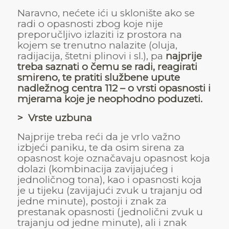
Naravno, nećete ići u sklonište ako se
radi o opasnosti zbog koje nije
preporučljivo izlaziti iz prostora na
kojem se trenutno nalazite (oluja,
radijacija, štetni plinovi i sl.), pa
najprije
treba saznati o čemu se radi, reagirati
smireno, te pratiti službene upute
nadležnog centra 112 –
o vrsti opasnosti i
mjerama koje je neophodno poduzeti.
> Vrste uzbuna
Najprije treba reći da je vrlo važno
izbjeći paniku, te da osim sirena za
opasnost koje označavaju opasnost koja
dolazi (kombinacija zavijajućeg i
jednoličnog tona), kao i opasnosti koja
je u tijeku (zavijajući zvuk u trajanju od
jedne minute), postoji i znak za
prestanak opasnosti (jednolični zvuk u
trajanju od jedne minute), ali i znak