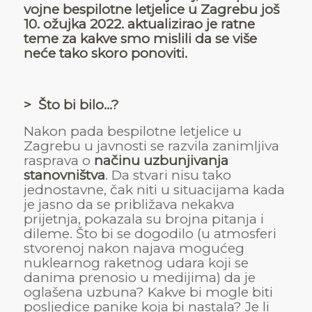
vojne bespilotne letjelice u Zagrebu još
10. ožujka 2022. aktualizirao je ratne
teme za kakve smo mislili da se više
neće tako skoro ponoviti.
> Što bi bilo…?
Nakon pada bespilotne letjelice u
Zagrebu u javnosti se razvila zanimljiva
rasprava o
načinu uzbunjivanja
stanovništva
. Da stvari nisu tako
jednostavne, čak niti u situacijama kada
je jasno da se približava nekakva
prijetnja, pokazala su brojna pitanja i
dileme. Što bi se dogodilo (u atmosferi
stvorenoj nakon najava mogućeg
nuklearnog raketnog udara koji se
danima prenosio u medijima) da je
oglašena uzbuna? Kakve bi mogle biti
posljedice panike koja bi nastala? Je li