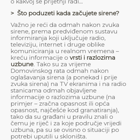
o kakvoj se prijetnji radi…
> Što poduzeti kada začujete sirene?
Važno je reći da odmah nakon zvuka
sirene, prema predviđenom sustavu
informiranja koji uključuje radio,
televiziju, internet i druge oblike
komuniciranja u realnom vremena –
kreću informacije o
vrsti i razlozima
uzbune
. Tako su za vrijeme
Domovinskog rata odmah nakon
oglašavanja sirena (a ponekad i prije
zvuka sirena) na TV ekranima i na radio
stanicama odmah objavljene
informacije o razlozima uzbune (na
primjer – zračna opasnost ili opća
opasnost, najčešće kod granatiranja),
tako da su građani u pravilu znali o
čemu je riječ i za koje područje vrijedi
uzbuna, pa su se ovisno o situaciji po
potrebi uputili u skloništa.