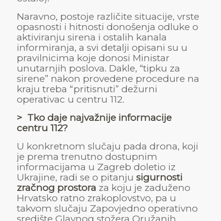
Naravno, postoje različite situacije, vrste
opasnosti i hitnosti donošenja odluke o
aktiviranju sirena i ostalih kanala
informiranja, a svi detalji opisani su u
pravilnicima koje donosi Ministar
unutarnjih poslova. Dakle, “tipku za
sirene” nakon provedene procedure na
kraju treba “pritisnuti” dežurni
operativac u centru 112.
> Tko daje najvažnije informacije
centru 112?
U konkretnom slučaju pada drona, koji
je prema trenutno dostupnim
informacijama u Zagreb doletio iz
Ukrajine, radi se o pitanju
sigurnosti
zračnog prostora
za koju je zaduženo
Hrvatsko ratno zrakoplovstvo, pa u
takvom slučaju Zapovjedno operativno
središte Glavnog stožera Oružanih