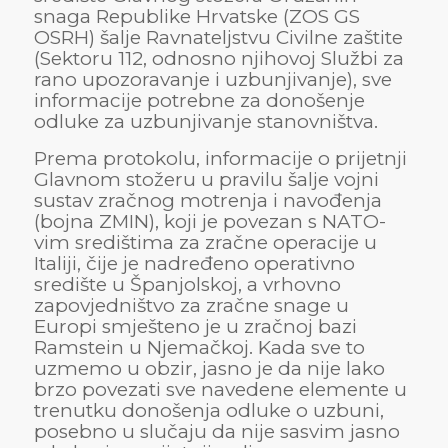
snaga Republike Hrvatske (ZOS GS
OSRH) šalje Ravnateljstvu Civilne zaštite
(Sektoru 112, odnosno njihovoj Službi za
rano upozoravanje i uzbunjivanje), sve
informacije potrebne za donošenje
odluke za uzbunjivanje stanovništva.
Prema protokolu, informacije o prijetnji
Glavnom stožeru u pravilu šalje vojni
sustav zračnog motrenja i navođenja
(bojna ZMIN), koji je povezan s NATO-
vim središtima za zračne operacije u
Italiji, čije je nadređeno operativno
središte u Španjolskoj, a vrhovno
zapovjedništvo za zračne snage u
Europi smješteno je u zračnoj bazi
Ramstein u Njemačkoj. Kada sve to
uzmemo u obzir, jasno je da nije lako
brzo povezati sve navedene elemente u
trenutku donošenja odluke o uzbuni,
posebno u slučaju da nije sasvim jasno