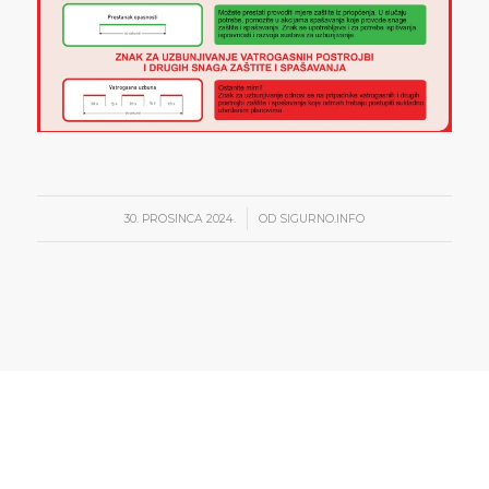
/
30. PROSINCA 2024.
OD
SIGURNO.INFO