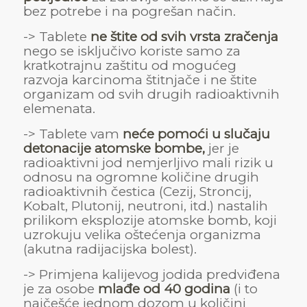
bez potrebe i na pogrešan način.
-> Tablete
ne štite od svih vrsta zračenja
nego se isključivo koriste samo za
kratkotrajnu zaštitu od mogućeg
razvoja karcinoma štitnjače i ne štite
organizam od svih drugih radioaktivnih
elemenata.
-> Tablete vam
neće pomoći u slučaju
detonacije atomske bombe,
jer je
radioaktivni jod nemjerljivo mali rizik u
odnosu na ogromne količine drugih
radioaktivnih čestica (Cezij, Stroncij,
Kobalt, Plutonij, neutroni, itd.) nastalih
prilikom eksplozije atomske bomb, koji
uzrokuju velika oštećenja organizma
(akutna radijacijska bolest).
-> Primjena kalijevog jodida predviđena
je za osobe
mlađe od 40 godina
(i to
najčešće jednom dozom u količini