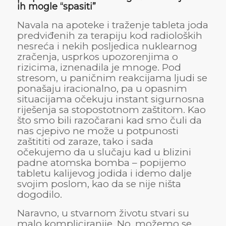
ih mogle “spasiti”
Navala na apoteke i traženje tableta joda
predviđenih za terapiju kod radioloških
nesreća i nekih posljedica nuklearnog
zračenja, usprkos upozorenjima o
rizicima, iznenadila je mnoge. Pod
stresom, u paničnim reakcijama ljudi se
ponašaju iracionalno, pa u opasnim
situacijama očekuju instant sigurnosna
riješenja sa stopostotnom zaštitom. Kao
što smo bili razočarani kad smo čuli da
nas cjepivo ne može u potpunosti
zaštititi od zaraze, tako i sada
očekujemo da u slučaju kad u blizini
padne atomska bomba – popijemo
tabletu kalijevog jodida i idemo dalje
svojim poslom, kao da se nije ništa
dogodilo.
Naravno, u stvarnom životu stvari su
malo kompliciranije. No, možemo se