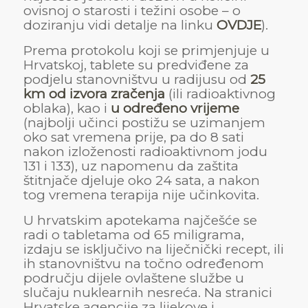
ovisnoj o starosti i težini osobe – o
doziranju vidi detalje na linku
OVDJE
).
Prema protokolu koji se primjenjuje u
Hrvatskoj, tablete su predviđene za
podjelu stanovništvu u radijusu od
25
km od izvora zračenja
(ili radioaktivnog
oblaka), kao i
u određeno vrijeme
(najbolji učinci postižu se uzimanjem
oko sat vremena prije, pa do 8 sati
nakon izloženosti radioaktivnom jodu
131 i 133), uz napomenu da zaštita
štitnjače djeluje oko 24 sata, a nakon
tog vremena terapija nije učinkovita.
U hrvatskim apotekama najčešće se
radi o tabletama od 65 miligrama,
izdaju se isključivo na liječnički recept, ili
ih stanovništvu na točno određenom
području dijele ovlaštene službe u
slučaju nuklearnih nesreća. Na stranici
Hrvatske agencije za lijekove i