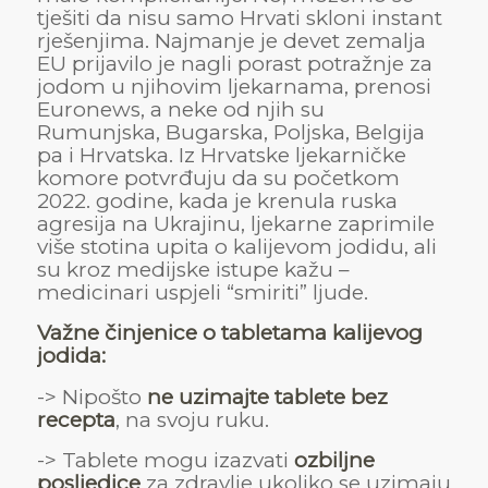
tješiti da nisu samo Hrvati skloni instant
rješenjima. Najmanje je devet zemalja
EU prijavilo je nagli porast potražnje za
jodom u njihovim ljekarnama, prenosi
Euronews, a neke od njih su
Rumunjska, Bugarska, Poljska, Belgija
pa i Hrvatska. Iz Hrvatske ljekarničke
komore potvrđuju da su početkom
2022. godine, kada je krenula ruska
agresija na Ukrajinu, ljekarne zaprimile
više stotina upita o kalijevom jodidu, ali
su kroz medijske istupe kažu –
medicinari uspjeli “smiriti” ljude.
Važne činjenice o tabletama kalijevog
jodida:
-> Nipošto
ne uzimajte tablete bez
recepta
, na svoju ruku.
-> Tablete mogu izazvati
ozbiljne
posljedice
za zdravlje ukoliko se uzimaju