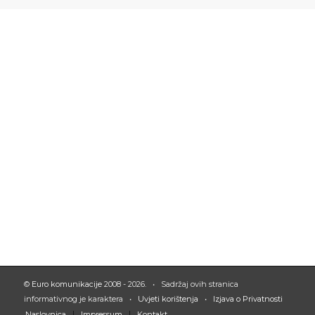
©
Euro komunikacije
2008 - 2026. • Sadržaj ovih stranica
informativnog je karaktera •
Uvjeti korištenja
•
Izjava o Privatnosti
Naslovnica
Impressum
Kontakt