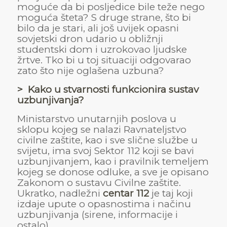
moguće da bi posljedice bile teže nego
moguća šteta? S druge strane, što bi
bilo da je stari, ali još uvijek opasni
sovjetski dron udario u obližnji
studentski dom i uzrokovao ljudske
žrtve. Tko bi u toj situaciji odgovarao
zato što nije oglašena uzbuna?
> Kako u stvarnosti funkcionira sustav
uzbunjivanja?
Ministarstvo unutarnjih poslova u
sklopu kojeg se nalazi Ravnateljstvo
civilne zaštite, kao i sve slične službe u
svijetu, ima svoj Sektor 112 koji se bavi
uzbunjivanjem, kao i pravilnik temeljem
kojeg se donose odluke, a sve je opisano
Zakonom o sustavu Civilne zaštite.
Ukratko, nadležni
centar 112
je taj koji
izdaje upute o opasnostima i načinu
uzbunjivanja (sirene, informacije i
ostalo).