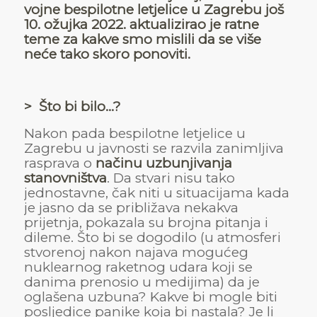
vojne bespilotne letjelice u Zagrebu još
10. ožujka 2022. aktualizirao je ratne
teme za kakve smo mislili da se više
neće tako skoro ponoviti.
> Što bi bilo…?
Nakon pada bespilotne letjelice u
Zagrebu u javnosti se razvila zanimljiva
rasprava o
načinu uzbunjivanja
stanovništva
. Da stvari nisu tako
jednostavne, čak niti u situacijama kada
je jasno da se približava nekakva
prijetnja, pokazala su brojna pitanja i
dileme. Što bi se dogodilo (u atmosferi
stvorenoj nakon najava mogućeg
nuklearnog raketnog udara koji se
danima prenosio u medijima) da je
oglašena uzbuna? Kakve bi mogle biti
posljedice panike koja bi nastala? Je li