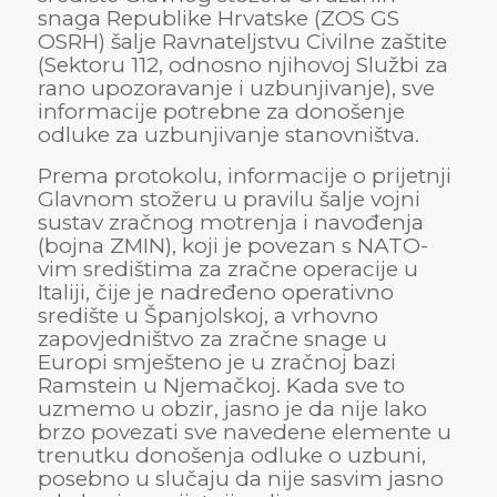
snaga Republike Hrvatske (ZOS GS
OSRH) šalje Ravnateljstvu Civilne zaštite
(Sektoru 112, odnosno njihovoj Službi za
rano upozoravanje i uzbunjivanje), sve
informacije potrebne za donošenje
odluke za uzbunjivanje stanovništva.
Prema protokolu, informacije o prijetnji
Glavnom stožeru u pravilu šalje vojni
sustav zračnog motrenja i navođenja
(bojna ZMIN), koji je povezan s NATO-
vim središtima za zračne operacije u
Italiji, čije je nadređeno operativno
središte u Španjolskoj, a vrhovno
zapovjedništvo za zračne snage u
Europi smješteno je u zračnoj bazi
Ramstein u Njemačkoj. Kada sve to
uzmemo u obzir, jasno je da nije lako
brzo povezati sve navedene elemente u
trenutku donošenja odluke o uzbuni,
posebno u slučaju da nije sasvim jasno