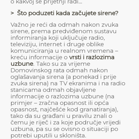
o kakvoj se prijetnji radi…
> Što poduzeti kada začujete sirene?
Važno je reći da odmah nakon zvuka
sirene, prema predviđenom sustavu
informiranja koji uključuje radio,
televiziju, internet i druge oblike
komuniciranja u realnom vremena –
kreću informacije o
vrsti i razlozima
uzbune
. Tako su za vrijeme
Domovinskog rata odmah nakon
oglašavanja sirena (a ponekad i prije
zvuka sirena) na TV ekranima i na radio
stanicama odmah objavljene
informacije o razlozima uzbune (na
primjer – zračna opasnost ili opća
opasnost, najčešće kod granatiranja),
tako da su građani u pravilu znali o
čemu je riječ i za koje područje vrijedi
uzbuna, pa su se ovisno o situaciji po
potrebi uputili u skloništa.