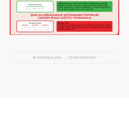
/
30. PROSINCA 2024.
OD
SIGURNO.INFO