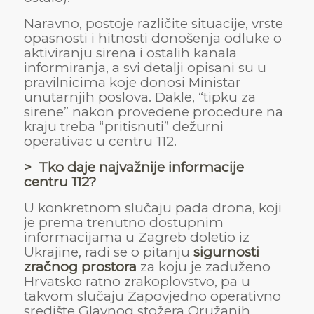
Naravno, postoje različite situacije, vrste
opasnosti i hitnosti donošenja odluke o
aktiviranju sirena i ostalih kanala
informiranja, a svi detalji opisani su u
pravilnicima koje donosi Ministar
unutarnjih poslova. Dakle, “tipku za
sirene” nakon provedene procedure na
kraju treba “pritisnuti” dežurni
operativac u centru 112.
> Tko daje najvažnije informacije
centru 112?
U konkretnom slučaju pada drona, koji
je prema trenutno dostupnim
informacijama u Zagreb doletio iz
Ukrajine, radi se o pitanju
sigurnosti
zračnog prostora
za koju je zaduženo
Hrvatsko ratno zrakoplovstvo, pa u
takvom slučaju Zapovjedno operativno
središte Glavnog stožera Oružanih