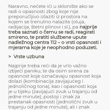
Naravno, nećete ići u sklonište ako se
radi o opasnosti zbog koje nije
preporučljivo izlaziti iz prostora na
kojem se trenutno nalazite (oluja,
radijacija, štetni plinovi i sl.), pa
najprije
treba saznati o čemu se radi, reagirati
smireno, te pratiti službene upute
nadležnog centra 112 –
o vrsti opasnosti i
mjerama koje je neophodno poduzeti.
> Vrste uzbuna
Najprije treba reći da je vrlo važno
izbjeći paniku, te da osim sirena za
opasnost koje označavaju opasnost koja
dolazi (kombinacija zavijajućeg i
jednoličnog tona), kao i opasnosti koja
je u tijeku (zavijajući zvuk u trajanju od
jedne minute), postoji i znak za
prestanak opasnosti (jednolični zvuk u
trajanju od jedne minute), ali i znak