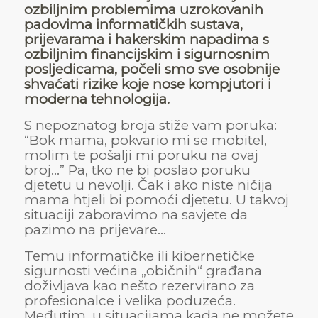
ozbiljnim problemima uzrokovanih
padovima informatičkih sustava,
prijevarama i hakerskim napadima s
ozbiljnim financijskim i sigurnosnim
posljedicama, počeli smo sve osobnije
shvaćati rizike koje nose kompjutori i
moderna tehnologija.
S nepoznatog broja stiže vam poruka:
“Bok mama, pokvario mi se mobitel,
molim te pošalji mi poruku na ovaj
broj…” Pa, tko ne bi poslao poruku
djetetu u nevolji. Čak i ako niste ničija
mama htjeli bi pomoći djetetu. U takvoj
situaciji zaboravimo na savjete da
pazimo na prijevare…
Temu informatičke ili kibernetičke
sigurnosti većina „običnih“ građana
doživljava kao nešto rezervirano za
profesionalce i velika poduzeća.
Međutim, u situacijama kada ne možete