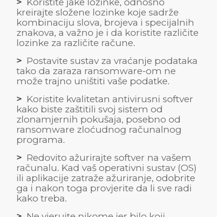
>
Koristite jake lozinke, odnosno
kreirajte složene lozinke koje sadrže
kombinaciju slova, brojeva i specijalnih
znakova, a važno je i da koristite različite
lozinke za različite račune.
>
Postavite sustav za vraćanje podataka
tako da zaraza ransomware-om ne
može trajno uništiti vaše podatke.
>
Koristite kvalitetan antivirusni softver
kako biste zaštitili svoj sistem od
zlonamjernih pokušaja, posebno od
ransomware zloćudnog računalnog
programa.
>
Redovito ažurirajte softver na vašem
računalu. Kad vaš operativni sustav (OS)
ili aplikacije zatraže ažuriranje, odobrite
ga i nakon toga provjerite da li sve radi
kako treba.
>
Ne vjerujte nikome jer bilo koji