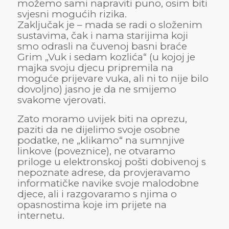
možemo sami napraviti puno, osim biti
svjesni mogućih rizika.
Zaključak je – mada se radi o složenim
sustavima, čak i nama starijima koji
smo odrasli na čuvenoj basni braće
Grim „Vuk i sedam kozlića“ (u kojoj je
majka svoju djecu pripremila na
moguće prijevare vuka, ali ni to nije bilo
dovoljno) jasno je da ne smijemo
svakome vjerovati.
Zato moramo uvijek biti na oprezu,
paziti da ne dijelimo svoje osobne
podatke, ne „klikamo“ na sumnjive
linkove (poveznice), ne otvaramo
priloge u elektronskoj pošti dobivenoj s
nepoznate adrese, da provjeravamo
informatičke navike svoje malodobne
djece, ali i razgovaramo s njima o
opasnostima koje im prijete na
internetu.