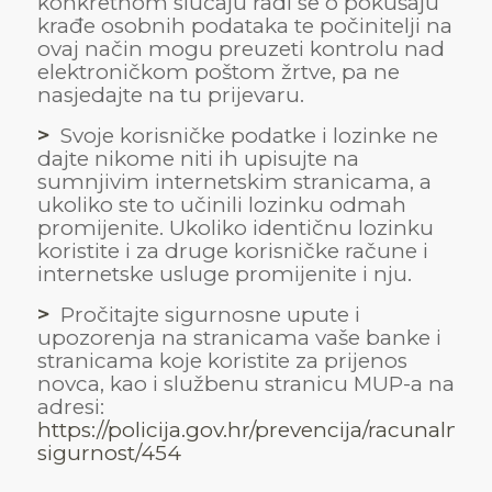
konkretnom slučaju radi se o pokušaju
krađe osobnih podataka te počinitelji na
ovaj način mogu preuzeti kontrolu nad
elektroničkom poštom žrtve, pa ne
nasjedajte na tu prijevaru.
>
Svoje korisničke podatke i lozinke ne
dajte nikome niti ih upisujte na
sumnjivim internetskim stranicama, a
ukoliko ste to učinili lozinku odmah
promijenite. Ukoliko identičnu lozinku
koristite i za druge korisničke račune i
internetske usluge promijenite i nju.
>
Pročitajte sigurnosne upute i
upozorenja na stranicama vaše banke i
stranicama koje koristite za prijenos
novca, kao i službenu stranicu MUP-a na
adresi:
https://policija.gov.hr/prevencija/racunalna-
sigurnost/454