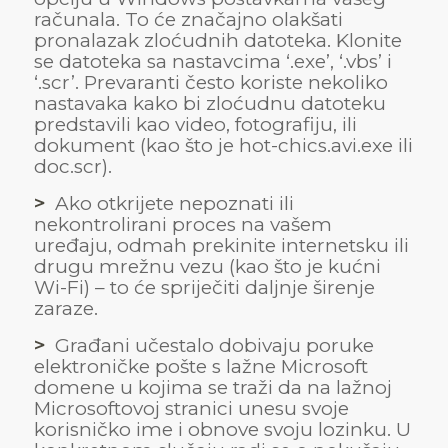
računala. To će značajno olakšati
pronalazak zloćudnih datoteka. Klonite
se datoteka sa nastavcima ‘.exe’, ‘.vbs’ i
‘.scr’. Prevaranti često koriste nekoliko
nastavaka kako bi zloćudnu datoteku
predstavili kao video, fotografiju, ili
dokument (kao što je hot-chics.avi.exe ili
doc.scr).
>
Ako otkrijete nepoznati ili
nekontrolirani proces na vašem
uređaju, odmah prekinite internetsku ili
drugu mrežnu vezu (kao što je kućni
Wi-Fi) – to će spriječiti daljnje širenje
zaraze.
>
Građani učestalo dobivaju poruke
elektroničke pošte s lažne Microsoft
domene u kojima se traži da na lažnoj
Microsoftovoj stranici unesu svoje
korisničko ime i obnove svoju lozinku. U