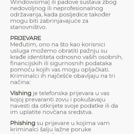
Windowsima) ili padove sustava zbog
nedovoljnog ili neprofesionalnog
održavanja, kada posljedice također
mogu biti zabrinjavajuće za
stanovništvo.
PRIJEVARE
Međutim, ono na što kao korisnici
usluga možemo obratiti pažnju su
krađe identiteta odnosno vaših osobnih,
financijskih ili sigurnosnih podataka
pomoću kojih vas mogu opljačkati.
Kriminalci ih najčešće obavljaju na tri
načina:
Vishing
je telefonska prijevara u vas
kojoj prevaranti zovu i pokušavaju
navesti da otkrijete svoje podatke ili da
im uplatite novčana sredstva.
Phishing
su prijevare u kojima vam
kriminalci šalju lažne poruke