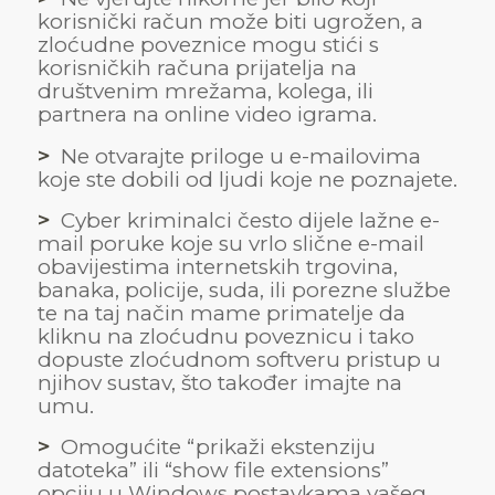
korisnički račun može biti ugrožen, a
zloćudne poveznice mogu stići s
korisničkih računa prijatelja na
društvenim mrežama, kolega, ili
partnera na online video igrama.
>
Ne otvarajte priloge u e-mailovima
koje ste dobili od ljudi koje ne poznajete.
>
Cyber kriminalci često dijele lažne e-
mail poruke koje su vrlo slične e-mail
obavijestima internetskih trgovina,
banaka, policije, suda, ili porezne službe
te na taj način mame primatelje da
kliknu na zloćudnu poveznicu i tako
dopuste zloćudnom softveru pristup u
njihov sustav, što također imajte na
umu.
>
Omogućite “prikaži ekstenziju
datoteka” ili “show file extensions”
opciju u Windows postavkama vašeg