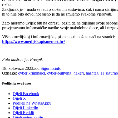
rizika.
Zaključak je – mada se radi o složenim sustavima, čak i nama starijim
ni to nije bilo dovoljno) jasno je da ne smijemo svakome vjerovati.
Zato moramo uvijek biti na oprezu, paziti da ne dijelimo svoje osobn
provjeravamo informatičke navike svoje malodobne djece, ali i razgov
Više o medijskoj i informacijskoj pismenosti možete naći na stranici:
https://www.medijskapismenost.hr/
Foto ilustracija: Freepik
18. kolovoza 2023.
/
od
Sigurno.info
Oznake:
cyber kriminalci
,
cyber-bullying
,
hakeri
,
hashtag
,
IT sigurno
Podijelite ovaj unos
Dijeli Facebook
Dijeli X
Podijeli na WhatsAppu
Dijeli LinkedIn
Dijeli Reddit
Dijeli putem pošte