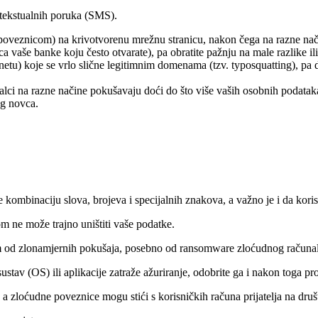
tekstualnih poruka (SMS).
poveznicom) na krivotvorenu mrežnu stranicu, nakon čega na razne nači
ica vaše banke koju često otvarate), pa obratite pažnju na male razlike i
rnetu) koje se vrlo slične legitimnim domenama (tzv. typosquatting), pa de
lci na razne načine pokušavaju doći do što više vaših osobnih podataka
eg novca.
kombinaciju slova, brojeva i specijalnih znakova, a važno je i da koristit
m ne može trajno uništiti vaše podatke.
 sistem od zlonamjernih pokušaja, posebno od ransomware zloćudnog račun
tav (OS) ili aplikacije zatraže ažuriranje, odobrite ga i nakon toga prov
 a zloćudne poveznice mogu stići s korisničkih računa prijatelja na dru