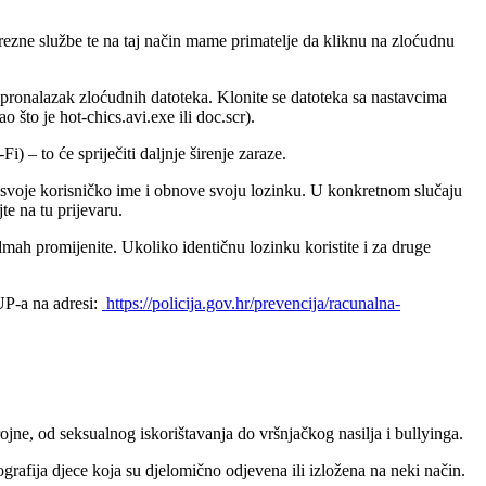
porezne službe te na taj način mame primatelje da kliknu na zloćudnu
pronalazak zloćudnih datoteka. Klonite se datoteka sa nastavcima
o što je hot-chics.avi.exe ili doc.scr).
) – to će spriječiti daljnje širenje zaraze.
u svoje korisničko ime i obnove svoju lozinku. U konkretnom slučaju
e na tu prijevaru.
dmah promijenite. Ukoliko identičnu lozinku koristite i za druge
UP-a na adresi:
https://policija.gov.hr/prevencija/racunalna-
rojne, od seksualnog iskorištavanja do vršnjačkog nasilja i bullyinga.
tografija djece koja su djelomično odjevena ili izložena na neki način.