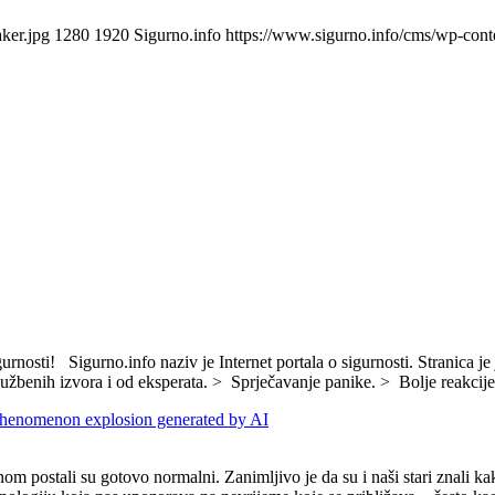
ker.jpg
1280
1920
Sigurno.info
https://www.sigurno.info/cms/wp-co
rnosti! Sigurno.info naziv je Internet portala o sigurnosti. Stranica je 
lužbenih izvora i od eksperata. > Sprječavanje panike. > Bolje reakcij
om postali su gotovo normalni. Zanimljivo je da su i naši stari znali k