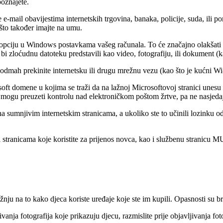
poznajete.
e e-mail obavijestima internetskih trgovina, banaka, policije, suda, ili 
što također imajte na umu.
 opciju u Windows postavkama vašeg računala. To će značajno olakšati 
 bi zloćudnu datoteku predstavili kao video, fotografiju, ili dokument (ka
odmah prekinite internetsku ili drugu mrežnu vezu (kao što je kućni Wi-Fi
soft domene u kojima se traži da na lažnoj Microsoftovoj stranici unes
n mogu preuzeti kontrolu nad elektroničkom poštom žrtve, pa ne nasjedajt
na sumnjivim internetskim stranicama, a ukoliko ste to učinili lozinku o
 stranicama koje koristite za prijenos novca, kao i službenu stranicu M
pažnju na to kako djeca koriste uređaje koje ste im kupili. Opasnosti su b
vanja fotografija koje prikazuju djecu, razmislite prije objavljivanja fo