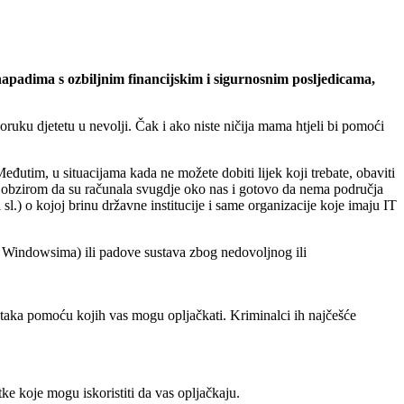
apadima s ozbiljnim financijskim i sigurnosnim posljedicama,
uku djetetu u nevolji. Čak i ako niste ničija mama htjeli bi pomoći
eđutim, u situacijama kada ne možete dobiti lijek koji trebate, obaviti
e. S obzirom da su računala svugdje oko nas i gotovo da nema područja
 sl.) o kojoj brinu državne institucije i same organizacije koje imaju IT
 s Windowsima) ili padove sustava zbog nedovoljnog ili
ataka pomoću kojih vas mogu opljačkati. Kriminalci ih najčešće
ke koje mogu iskoristiti da vas opljačkaju.