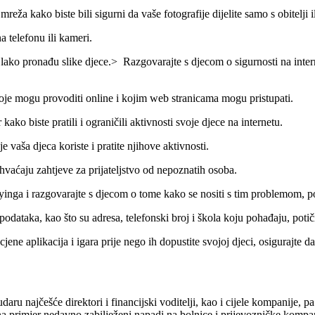
a kako biste bili sigurni da vaše fotografije dijelite samo s obitelji ili
 telefonu ili kameri.
 pronađu slike djece.> Razgovarajte s djecom o sigurnosti na internetu 
koje mogu provoditi online i kojim web stranicama mogu pristupati.
 kako biste pratili i ograničili aktivnosti svoje djece na internetu.
vaša djeca koriste i pratite njihove aktivnosti.
ihvaćaju zahtjeve za prijateljstvo od nepoznatih osoba.
nga i razgovarajte s djecom o tome kako se nositi s tim problemom, poti
dataka, kao što su adresa, telefonski broj i škola koju pohađaju, potiči
ocjene aplikacija i igara prije nego ih dopustite svojoj djeci, osigurajte d
daru najčešće direktori i financijski voditelji, kao i cijele kompanije, pa
na primjer nedavno zabilježeni napadi na bolnice i prijevozničke kompa