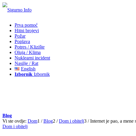
Prva pomoć
Hitni brojevi
Požar
Poplava
Potres / Klizište
Oluja / Klima
Nuklearni incident
Nasilje / Rat
English
Izbornik
Izbornik
Blog
Vi ste ovdje:
Dom
1
/
Blog
2
/
Dom i obitelj
3
/
Internet je pao, a mene s
Dom i obitelj