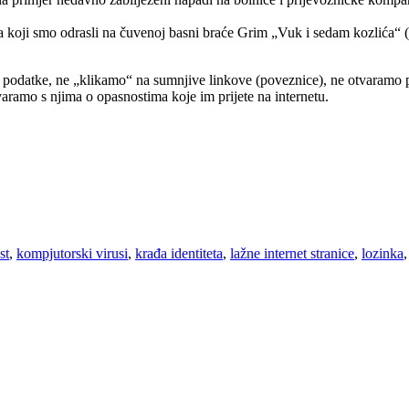
a koji smo odrasli na čuvenoj basni braće Grim „Vuk i sedam kozlića“ (
e podatke, ne „klikamo“ na sumnjive linkove (poveznice), ne otvaramo p
aramo s njima o opasnostima koje im prijete na internetu.
st
,
kompjutorski virusi
,
krađa identiteta
,
lažne internet stranice
,
lozinka