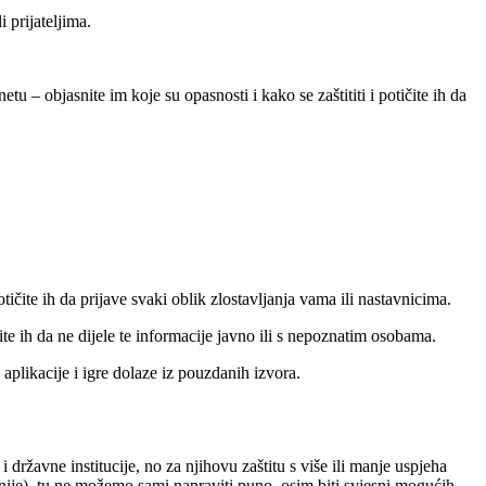
 prijateljima.
– objasnite im koje su opasnosti i kako se zaštititi i potičite ih da
čite ih da prijave svaki oblik zlostavljanja vama ili nastavnicima.
te ih da ne dijele te informacije javno ili s nepoznatim osobama.
a aplikacije i igre dolaze iz pouzdanih izvora.
 i državne institucije, no za njihovu zaštitu s više ili manje uspjeha
nije), tu ne možemo sami napraviti puno, osim biti svjesni mogućih