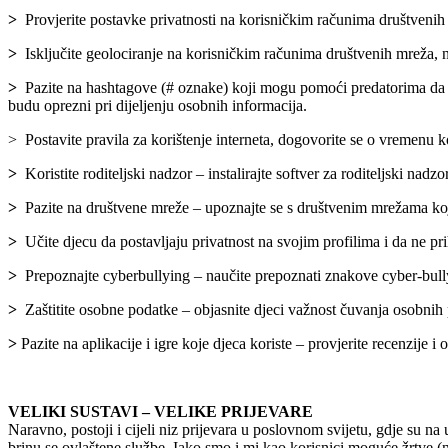
>
Provjerite postavke privatnosti na korisničkim računima društvenih mrež
>
Isključite geolociranje na korisničkim računima društvenih mreža, na
>
Pazite na hashtagove (# oznake) koji mogu pomoći predatorima da lako
budu oprezni pri dijeljenju osobnih informacija.
> Postavite pravila za korištenje interneta, dogovorite se o vremenu 
>
Koristite roditeljski nadzor – instalirajte softver za roditeljski nadzor
>
Pazite na društvene mreže – upoznajte se s društvenim mrežama koje 
>
Učite djecu da postavljaju privatnost na svojim profilima i da ne pr
>
Prepoznajte cyberbullying – naučite prepoznati znakove cyber-bullyi
>
Zaštitite osobne podatke – objasnite djeci važnost čuvanja osobnih po
>
Pazite na aplikacije i igre koje djeca koriste – provjerite recenzije i 
VELIKI SUSTAVI – VELIKE PRIJEVARE
Naravno, postoji i cijeli niz prijevara u poslovnom svijetu, gdje su na u
brinu se ovlaštene službe. Iako smo i mi kao korisnici moguće žrtve (