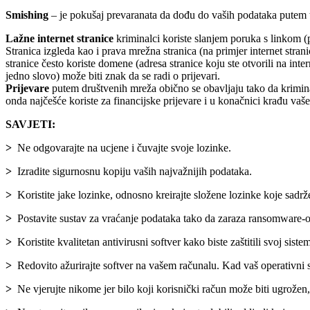
Smishing
– je pokušaj prevaranata da dođu do vaših podataka putem 
Lažne internet stranice
kriminalci koriste slanjem poruka s linkom (
Stranica izgleda kao i prava mrežna stranica (na primjer internet stran
stranice često koriste domene (adresa stranice koju ste otvorili na inte
jedno slovo) može biti znak da se radi o prijevari.
Prijevare
putem društvenih mreža obično se obavljaju tako da krimina
onda najčešće koriste za financijske prijevare i u konačnici krađu vaš
SAVJETI:
>
Ne odgovarajte na ucjene i čuvajte svoje lozinke.
>
Izradite sigurnosnu kopiju vaših najvažnijih podataka.
>
Koristite jake lozinke, odnosno kreirajte složene lozinke koje sadrže 
>
Postavite sustav za vraćanje podataka tako da zaraza ransomware-o
>
Koristite kvalitetan antivirusni softver kako biste zaštitili svoj
>
Redovito ažurirajte softver na vašem računalu. Kad vaš operativni sus
>
Ne vjerujte nikome jer bilo koji korisnički račun može biti ugrožen,