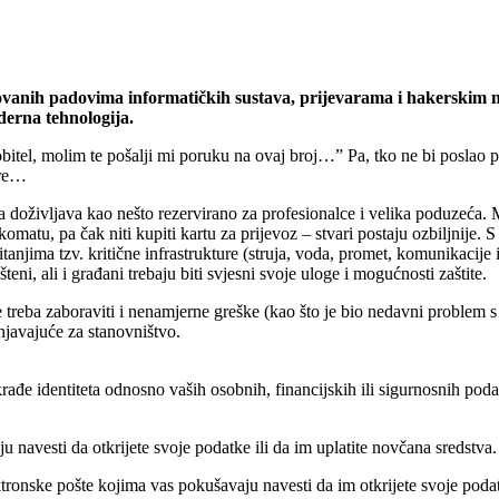
ovanih padovima informatičkih sustava, prijevarama i hakerskim n
derna tehnologija.
el, molim te pošalji mi poruku na ovaj broj…” Pa, tko ne bi poslao por
are…
 doživljava kao nešto rezervirano za profesionalce i velika poduzeća. M
nkomatu, pa čak niti kupiti kartu za prijevoz – stvari postaju ozbiljnij
anjima tzv. kritične infrastrukture (struja, voda, promet, komunikacije i
teni, ali i građani trebaju biti svjesni svoje uloge i mogućnosti zaštite.
ne treba zaboraviti i nenamjerne greške (kao što je bio nedavni problem
njavajuće za stanovništvo.
rađe identiteta odnosno vaših osobnih, financijskih ili sigurnosnih pod
u navesti da otkrijete svoje podatke ili da im uplatite novčana sredstva.
tronske pošte kojima vas pokušavaju navesti da im otkrijete svoje podat