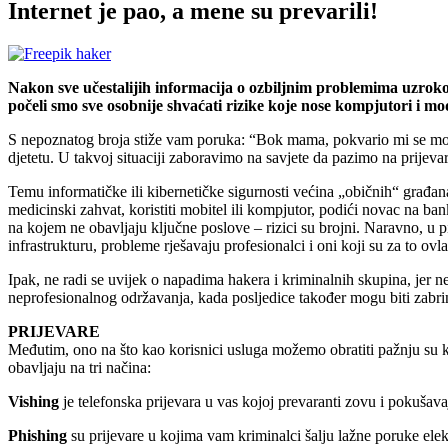
Internet je pao, a mene su prevarili!
Nakon sve učestalijih informacija o ozbiljnim problemima uzrok
počeli smo sve osobnije shvaćati rizike koje nose kompjutori i mo
S nepoznatog broja stiže vam poruka: “Bok mama, pokvario mi se mobit
djetetu. U takvoj situaciji zaboravimo na savjete da pazimo na prijev
Temu informatičke ili kibernetičke sigurnosti većina „običnih“ građana
medicinski zahvat, koristiti mobitel ili kompjutor, podići novac na ba
na kojem ne obavljaju ključne poslove – rizici su brojni. Naravno, u pit
infrastrukturu, probleme rješavaju profesionalci i oni koji su za to ovlaš
Ipak, ne radi se uvijek o napadima hakera i kriminalnih skupina, jer 
neprofesionalnog održavanja, kada posljedice također mogu biti zabri
PRIJEVARE
Međutim, ono na što kao korisnici usluga možemo obratiti pažnju su k
obavljaju na tri načina:
Vishing
je telefonska prijevara u vas kojoj prevaranti zovu i pokušavaj
Phishing
su prijevare u kojima vam kriminalci šalju lažne poruke elek