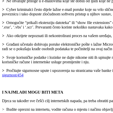
>
Ne otvarajte priloge u e-mailovima koje ste dobili od ljudi koje ne 
>
Cyber kriminalci često dijele lažne e-mail poruke koje su vrlo sličn
poveznicu i tako dopuste zloćudnom softveru pristup u njihov sustav, 
>
Omogućite “prikaži ekstenziju datoteka” ili “show file extensions”
‘.exe’, ‘.vbs’ i ‘.scr’. Prevaranti često koriste nekoliko nastavaka kako
>
Ako otkrijete nepoznati ili nekontrolirani proces na vašem uređaju, 
>
Građani učestalo dobivaju poruke elektroničke pošte s lažne Micro
radi se o pokušaju krađe osobnih podataka te počinitelji na ovaj nači
>
Svoje korisničke podatke i lozinke ne dajte nikome niti ih upisujte 
korisničke račune i internetske usluge promijenite i nju.
>
Pročitajte sigurnosne upute i upozorenja na stranicama vaše banke i
sigurnost/454
I NAJMLAĐI MOGU BITI META
Djeca su također sve češći cilj internetskih napada, pa treba obratiti 
> Budite oprezni na internetu, vodite računa o mjestu i načinu objavlji