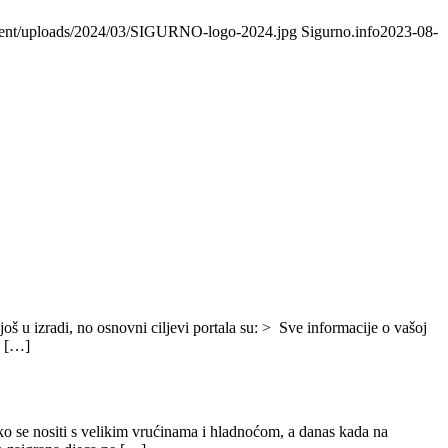
ntent/uploads/2024/03/SIGURNO-logo-2024.jpg
Sigurno.info
2023-08-
još u izradi, no osnovni ciljevi portala su: > Sve informacije o vašoj
e […]
ako se nositi s velikim vrućinama i hladnoćom, a danas kada na