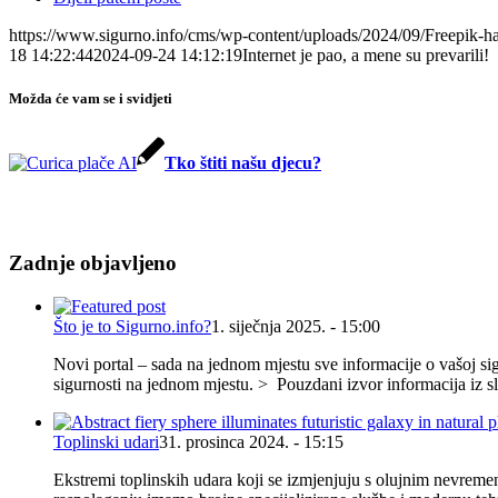
https://www.sigurno.info/cms/wp-content/uploads/2024/09/Freepik-ha
18 14:22:44
2024-09-24 14:12:19
Internet je pao, a mene su prevarili!
Možda će vam se i svidjeti
Tko štiti našu djecu?
Zadnje objavljeno
Što je to Sigurno.info?
1. siječnja 2025. - 15:00
Novi portal – sada na jednom mjestu sve informacije o vašoj sigu
sigurnosti na jednom mjestu. > Pouzdani izvor informacija iz s
Toplinski udari
31. prosinca 2024. - 15:15
Ekstremi toplinskih udara koji se izmjenjuju s olujnim nevremen