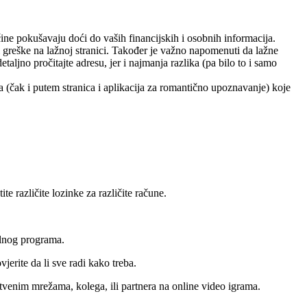
ne pokušavaju doći do vaših financijskih i osobnih informacija.
li greške na lažnoj stranici. Također je važno napomenuti da lažne
taljno pročitajte adresu, jer i najmanja razlika (pa bilo to i samo
 (čak i putem stranica i aplikacija za romantično upoznavanje) koje
e različite lozinke za različite račune.
alnog programa.
jerite da li sve radi kako treba.
štvenim mrežama, kolega, ili partnera na online video igrama.