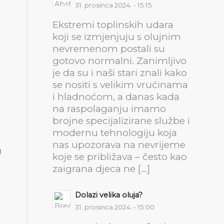
31. prosinca 2024. - 15:15
Ekstremi toplinskih udara
koji se izmjenjuju s olujnim
nevremenom postali su
gotovo normalni. Zanimljivo
je da su i naši stari znali kako
se nositi s velikim vrućinama
i hladnoćom, a danas kada
na raspolaganju imamo
brojne specijalizirane službe i
modernu tehnologiju koja
nas upozorava na nevrijeme
u
koje se približava – često kao
zaigrana djeca ne […]
Dolazi velika oluja?
31. prosinca 2024. - 15:00