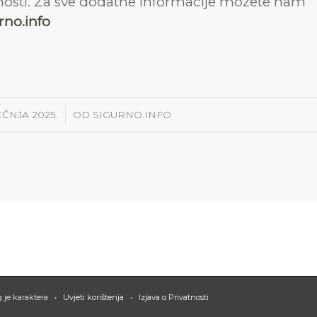
urnosti. Za sve dodatne informacije možete nam
no.info
/
JEČNJA 2025.
OD
SIGURNO.INFO
og je karaktera •
Uvjeti korištenja
•
Izjava o Privatnosti