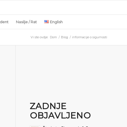
ident
Nasilje / Rat
English
Vi ste ovdje:
Dom
/
Blog
/
informacije o sigurnosti
ZADNJE
OBJAVLJENO