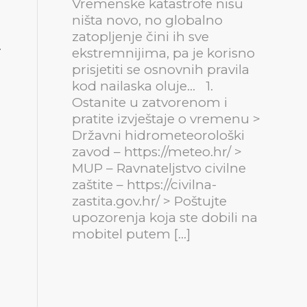
Vremenske katastrofe nisu
ništa novo, no globalno
zatopljenje čini ih sve
.
ekstremnijima, pa je korisno
prisjetiti se osnovnih pravila
kod nailaska oluje… 1.
Ostanite u zatvorenom i
pratite izvještaje o vremenu >
Državni hidrometeorološki
zavod – https://meteo.hr/ >
MUP – Ravnateljstvo civilne
zaštite – https://civilna-
zastita.gov.hr/ > Poštujte
upozorenja koja ste dobili na
mobitel putem […]