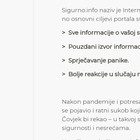
Sigurno.info naziv je Intern
no osnovni ciljevi portala s
> Sve informacije o vašoj 
> Pouzdani izvor informacij
> Sprječavanje panike.
> Bolje reakcije u slučaju n
Nakon pandemije i potresa
se pojavio i ratni sukob koj
Čovjek bi rekao – u takvoj si
sigurnosti i nesrećama.