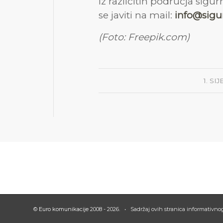
iz različitih područja sig
se javiti na mail:
info@sigur
(Foto: Freepik.com)
1. SI
©
Euro komunikacije
2008 - 2026. • Sadržaj ovih stranica informativn