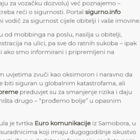
aju za vozačku dozvolu) već poznajemo –
reba reći o sigurnosti. Portal
sigurno.info
i vodič za sigurnost cijele obitelji i vaše imovine
u od mobbinga na poslu, nasilja u obitelji,
tracija na ulici, pa sve do ratnih sukoba – ipak
i ako smo informirani i pripremljeni na
nim uvjetima zvuči kao oksimoron i naravno da
 biti siguran u globalnim katastrofama, ali
ripreme
preduvjet su za smanjenje rizika i daju
 ništa drugo – “prođemo bolje” u opasnim
la je tvrtka
Euro komunikacije
iz Samobora, u
 suradnicima koji imaju dugogodišnje iskustvo