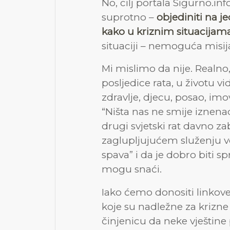
No, cilj portala Sigurno.i
suprotno –
objediniti na 
kako u kriznim situacijama
situaciji – nemoguća misij
Mi mislimo da nije. Realno
posljedice rata, u životu v
zdravlje, djecu, posao, i
“Ništa nas ne smije iznenad
drugi svjetski rat davno z
zaglupljujućem služenju vo
spava” i da je dobro biti s
mogu snaći.
Iako ćemo donositi linkov
koje su nadležne za krizne 
činjenicu da neke vještin