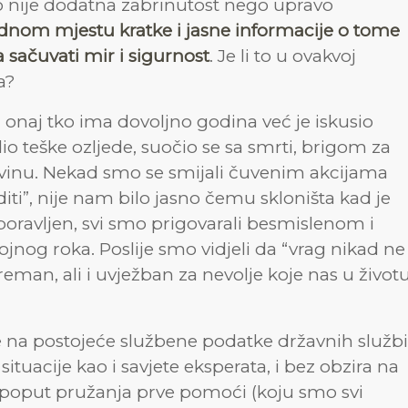
nfo nije dodatna zabrinutost nego upravo
jednom mjestu kratke i jasne informacije o tome
 sačuvati mir i sigurnost
. Je li to u ovakvoj
a?
, onaj tko ima dovoljno godina već je iskusio
idio teške ozljede, suočio se sa smrti, brigom za
movinu. Nekad smo se smijali čuvenim akcijama
iti”, nije nam bilo jasno čemu skloništa kad je
aboravljen, svi smo prigovarali besmislenom i
jnog roka. Poslije smo vidjeli da “vrag nikad ne
preman, ali i uvježban za nevolje koje nas u život
e na postojeće službene podatke državnih službi
situacije kao i savjete eksperata, i bez obzira na
e poput pružanja prve pomoći (koju smo svi