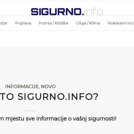
ožar
Poplava
Potres / Klizište
Oluja / Klima
Nuklearni inc
INFORMACIJE
,
NOVO
 TO SIGURNO.INFO?
m mjestu sve informacije o vašoj sigurnosti!