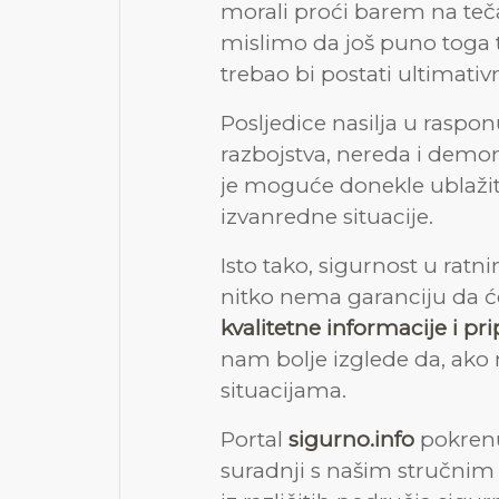
morali proći barem na teč
mislimo da još puno toga t
trebao bi postati ultimativn
Posljedice nasilja u raspon
razbojstva, nereda i demons
je moguće donekle ublažit
izvanredne situacije.
Isto tako, sigurnost u rat
nitko nema garanciju da će
kvalitetne informacije i p
nam bolje izglede da, ako
situacijama.
Portal
sigurno.info
pokrenu
suradnji s našim stručnim