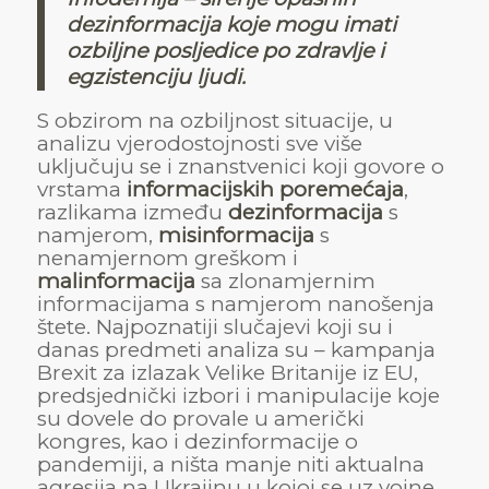
dezinformacija koje mogu imati
ozbiljne posljedice po zdravlje i
egzistenciju ljudi.
S obzirom na ozbiljnost situacije, u
analizu vjerodostojnosti sve više
uključuju se i znanstvenici koji govore o
vrstama
informacijskih poremećaja
,
razlikama između
dezinformacija
s
namjerom,
misinformacija
s
nenamjernom greškom i
malinformacija
sa zlonamjernim
informacijama s namjerom nanošenja
štete. Najpoznatiji slučajevi koji su i
danas predmeti analiza su – kampanja
Brexit za izlazak Velike Britanije iz EU,
predsjednički izbori i manipulacije koje
su dovele do provale u američki
kongres, kao i dezinformacije o
pandemiji, a ništa manje niti aktualna
agresija na Ukrajinu u kojoj se uz vojne