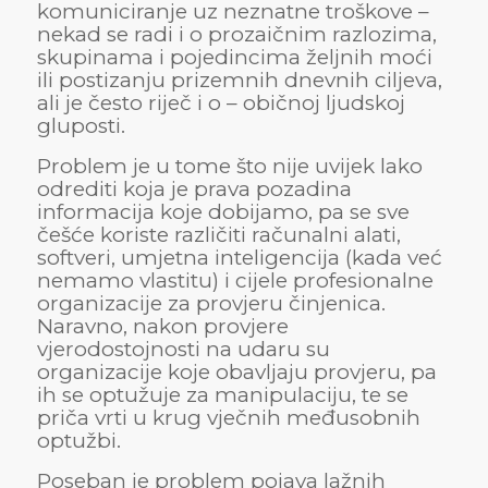
komuniciranje uz neznatne troškove –
nekad se radi i o prozaičnim razlozima,
skupinama i pojedincima željnih moći
ili postizanju prizemnih dnevnih ciljeva,
ali je često riječ i o – običnoj ljudskoj
gluposti.
Problem je u tome što nije uvijek lako
odrediti koja je prava pozadina
informacija koje dobijamo, pa se sve
češće koriste različiti računalni alati,
softveri, umjetna inteligencija (kada već
nemamo vlastitu) i cijele profesionalne
organizacije za provjeru činjenica.
Naravno, nakon provjere
vjerodostojnosti na udaru su
organizacije koje obavljaju provjeru, pa
ih se optužuje za manipulaciju, te se
priča vrti u krug vječnih međusobnih
optužbi.
Poseban je problem pojava lažnih