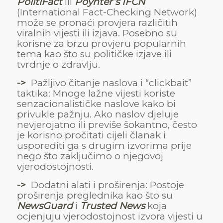
PolitiFact
ili
Poynter’s IFCN
(International Fact-Checking Network)
može se pronaći provjera različitih
viralnih vijesti ili izjava. Posebno su
korisne za brzu provjeru popularnih
tema kao što su političke izjave ili
tvrdnje o zdravlju.
->
Pažljivo čitanje naslova i “clickbait”
taktika: Mnoge lažne vijesti koriste
senzacionalističke naslove kako bi
privukle pažnju. Ako naslov djeluje
nevjerojatno ili previše šokantno, često
je korisno pročitati cijeli članak i
usporediti ga s drugim izvorima prije
nego što zaključimo o njegovoj
vjerodostojnosti.
->
Dodatni alati i proširenja: Postoje
proširenja preglednika kao što su
NewsGuard
i
Trusted News
koja
ocjenjuju vjerodostojnost izvora vijesti u