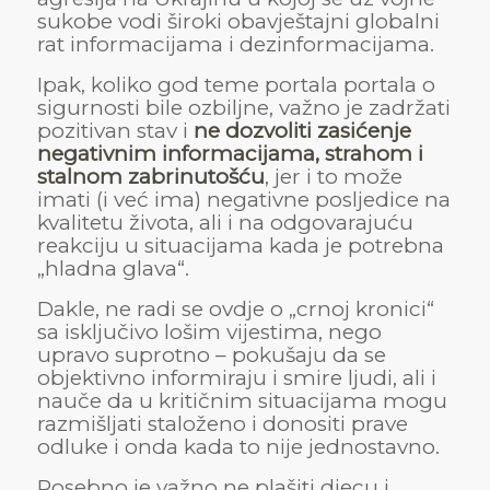
sukobe vodi široki obavještajni globalni
rat informacijama i dezinformacijama.
Ipak, koliko god teme portala portala o
sigurnosti bile ozbiljne, važno je zadržati
pozitivan stav i
ne dozvoliti zasićenje
negativnim informacijama, strahom i
stalnom zabrinutošću
, jer i to može
imati (i već ima) negativne posljedice na
kvalitetu života, ali i na odgovarajuću
reakciju u situacijama kada je potrebna
„hladna glava“.
Dakle, ne radi se ovdje o „crnoj kronici“
sa isključivo lošim vijestima, nego
upravo suprotno – pokušaju da se
objektivno informiraju i smire ljudi, ali i
nauče da u kritičnim situacijama mogu
razmišljati staloženo i donositi prave
odluke i onda kada to nije jednostavno.
Posebno je važno ne plašiti djecu i