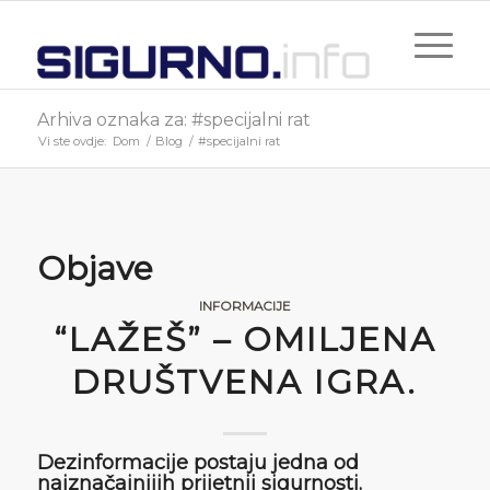
Arhiva oznaka za: #specijalni rat
Vi ste ovdje:
Dom
/
Blog
/
#specijalni rat
Objave
INFORMACIJE
“LAŽEŠ” – OMILJENA
DRUŠTVENA IGRA.
Dezinformacije postaju jedna od
najznačajnijih prijetnji sigurnosti.