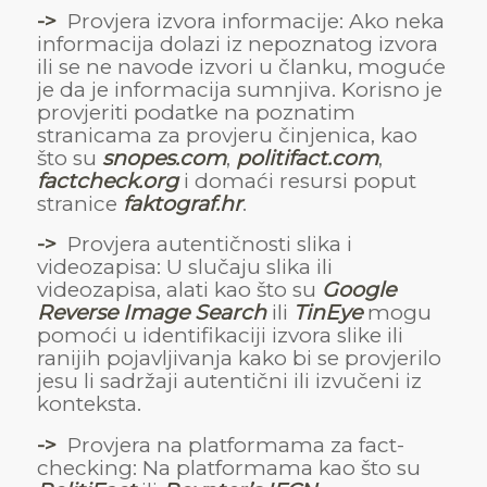
->
Provjera izvora informacije: Ako neka
informacija dolazi iz nepoznatog izvora
ili se ne navode izvori u članku, moguće
je da je informacija sumnjiva. Korisno je
provjeriti podatke na poznatim
stranicama za provjeru činjenica, kao
što su
s
n
opes.com
,
politifact.com
,
factcheck.org
i domaći resursi poput
stranice
f
aktograf.hr
.
->
Provjera autentičnosti slika i
videozapisa: U slučaju slika ili
videozapisa, alati kao što su
Google
Reverse Image Search
ili
TinEye
mogu
pomoći u identifikaciji izvora slike ili
ranijih pojavljivanja kako bi se provjerilo
jesu li sadržaji autentični ili izvučeni iz
konteksta.
->
Provjera na platformama za fact-
checking: Na platformama kao što su