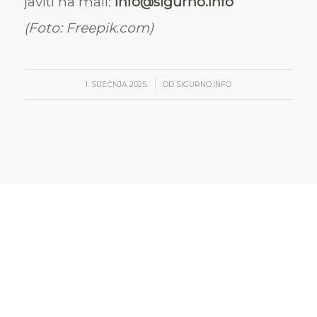
javiti na mail:
info@sigurno.info
(Foto: Freepik.com)
/
1. SIJEČNJA 2025.
OD
SIGURNO.INFO