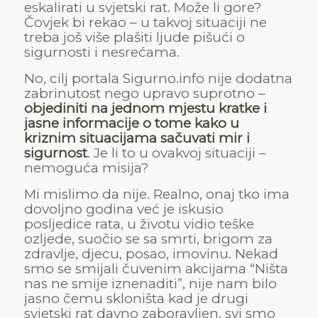
eskalirati u svjetski rat. Može li gore?
Čovjek bi rekao – u takvoj situaciji ne
treba još više plašiti ljude pišući o
sigurnosti i nesrećama.
No, cilj portala Sigurno.info nije dodatna
zabrinutost nego upravo suprotno –
objediniti na jednom mjestu kratke i
jasne informacije o tome kako u
kriznim situacijama sačuvati mir i
sigurnost
. Je li to u ovakvoj situaciji –
nemoguća misija?
Mi mislimo da nije. Realno, onaj tko ima
dovoljno godina već je iskusio
posljedice rata, u životu vidio teške
ozljede, suočio se sa smrti, brigom za
zdravlje, djecu, posao, imovinu. Nekad
smo se smijali čuvenim akcijama “Ništa
nas ne smije iznenaditi”, nije nam bilo
jasno čemu skloništa kad je drugi
svjetski rat davno zaboravljen, svi smo