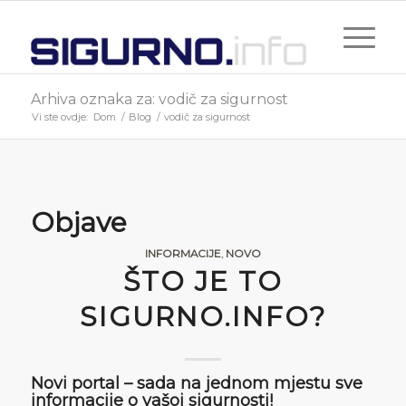
Arhiva oznaka za: vodič za sigurnost
Vi ste ovdje:
Dom
/
Blog
/
vodič za sigurnost
Objave
INFORMACIJE
,
NOVO
ŠTO JE TO
SIGURNO.INFO?
Novi portal – sada na jednom mjestu sve
informacije o vašoj sigurnosti!