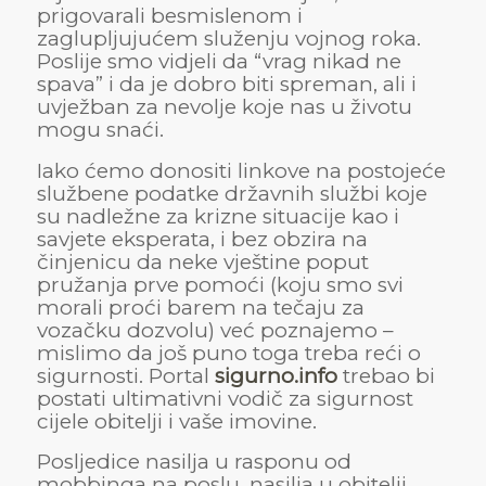
prigovarali besmislenom i
zaglupljujućem služenju vojnog roka.
Poslije smo vidjeli da “vrag nikad ne
spava” i da je dobro biti spreman, ali i
uvježban za nevolje koje nas u životu
mogu snaći.
Iako ćemo donositi linkove na postojeće
službene podatke državnih službi koje
su nadležne za krizne situacije kao i
savjete eksperata, i bez obzira na
činjenicu da neke vještine poput
pružanja prve pomoći (koju smo svi
morali proći barem na tečaju za
vozačku dozvolu) već poznajemo –
mislimo da još puno toga treba reći o
sigurnosti. Portal
sigurno.info
trebao bi
postati ultimativni vodič za sigurnost
cijele obitelji i vaše imovine.
Posljedice nasilja u rasponu od
mobbinga na poslu, nasilja u obitelji,