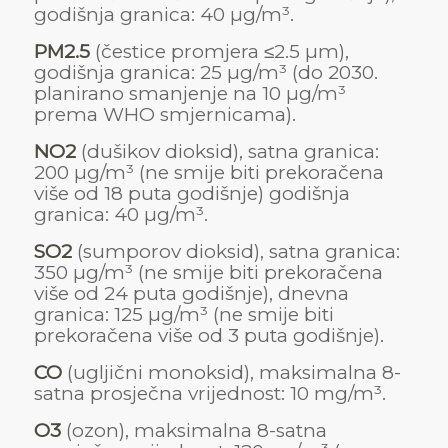
godišnja granica: 40 µg/m³.
PM2.5
(čestice promjera ≤2.5 µm),
godišnja granica: 25 µg/m³ (do 2030.
planirano smanjenje na 10 µg/m³
prema WHO smjernicama).
NO2
(dušikov dioksid), satna granica:
200 µg/m³ (ne smije biti prekoračena
više od 18 puta godišnje) godišnja
granica: 40 µg/m³.
SO2
(sumporov dioksid), satna granica:
350 µg/m³ (ne smije biti prekoračena
više od 24 puta godišnje), dnevna
granica: 125 µg/m³ (ne smije biti
prekoračena više od 3 puta godišnje).
CO
(ugljični monoksid), maksimalna 8-
satna prosječna vrijednost: 10 mg/m³.
O3
(ozon), maksimalna 8-satna