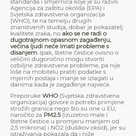
standarda i smjernica koje je su razvili
Agencija za zaštitu okoliša (EPA) i
Svjetska zdravstvena organizacija
(WHO), te na temelju drugih
znanstvenih studija, dobar je pokazatelj
kvalitete zraka, no
ako se ne radi o
dugotrajnom opasnom zagađenju,
većina ljudi neće imati probleme s
disanjem
. Ipak, štetne čestice ovisno o
veličini dugoročno mogu stvoriti
ozbiljne zdravstvene probleme, pa nije
loše na mobitelu pratiti podatke s
mjernih postaja i manje se izlagati u
danima kada je zagađenje najveće.
Preporuke
WHO
(Svjetska zdravstvena
organizacija) govore o potrebi primjene
strožih granica nego što su one u EU,
naročito za
PM2.5
(izuzetno male i
štetne čestice u promjeru manjem od
2,5 mikrona) i NO2 (dušikov oksid), jer su
istraživanja pokazala da i niže