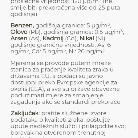
prosječna vrijednost: 120 µg/m³ (ne
smije biti prekoračena više od 25 puta
godišnje).
Benzen,
godišnja granica: 5 µg/m³,
Olovo
(Pb), godišnja granica: 0.5 µg/m³,
Arsen
(As),
Kadmij
(Cd),
Nikal
(Ni),
godišnje granične vrijednosti: As: 6
ng/m³, Cd: 5 ng/m³, Ni: 20 ng/m³.
Mjerenja se provode putem mreže
stanica za praćenje kvaliteta zraka u
državama EU, a podaci su javno
dostupni preko Evropske agencije za
okoliš (EEA), a sve su države obavezne
poduzimati mjere za smanjenje
zagađenja ako se standardi prekorače.
Zaključak
: pratite službene izvore
podataka o kvaliteti zraka, poštujte
upute nadležnih službi i prilagodite svoj
boravak na otvorenom trenutnoj