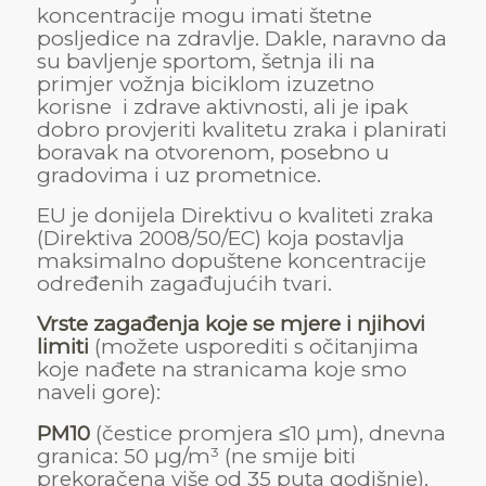
koncentracije mogu imati štetne
posljedice na zdravlje. Dakle, naravno da
su bavljenje sportom, šetnja ili na
primjer vožnja biciklom izuzetno
korisne i zdrave aktivnosti, ali je ipak
dobro provjeriti kvalitetu zraka i planirati
boravak na otvorenom, posebno u
gradovima i uz prometnice.
EU je donijela Direktivu o kvaliteti zraka
(Direktiva 2008/50/EC) koja postavlja
maksimalno dopuštene koncentracije
određenih zagađujućih tvari.
Vrste zagađenja koje se mjere i njihovi
limiti
(možete usporediti s očitanjima
koje nađete na stranicama koje smo
naveli gore):
PM10
(čestice promjera ≤10 µm), dnevna
granica: 50 µg/m³ (ne smije biti
prekoračena više od 35 puta godišnje),