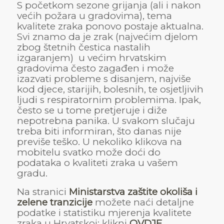
S početkom sezone grijanja (ali i nakon
većih požara u gradovima), tema
kvalitete zraka ponovo postaje aktualna.
Svi znamo da je zrak (najvećim djelom
zbog štetnih čestica nastalih
izgaranjem) u većim hrvatskim
gradovima često zagađen i može
izazvati probleme s disanjem, najviše
kod djece, starijih, bolesnih, te osjetljivih
ljudi s respiratornim problemima. Ipak,
često se u tome pretjeruje i diže
nepotrebna panika. U svakom slučaju
treba biti informiran, što danas nije
previše teško. U nekoliko klikova na
mobitelu svatko može doći do
podataka o kvaliteti zraka u vašem
gradu.
Na stranici
Ministarstva zaštite okoliša i
zelene tranzicije
možete naći detaljne
podatke i statistiku mjerenja kvalitete
zraka u Hrvatskoj: klikni
OVDJE