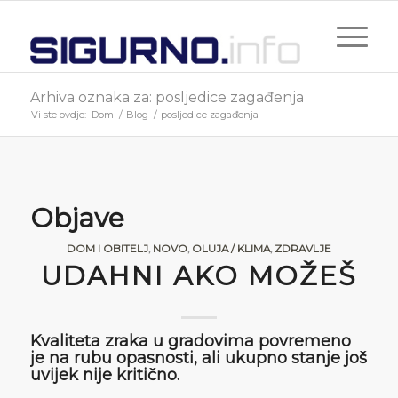
Arhiva oznaka za: posljedice zagađenja
Vi ste ovdje:
Dom
/
Blog
/
posljedice zagađenja
Objave
DOM I OBITELJ
,
NOVO
,
OLUJA / KLIMA
,
ZDRAVLJE
UDAHNI AKO MOŽEŠ
Kvaliteta zraka u gradovima povremeno
je na rubu opasnosti, ali ukupno stanje još
uvijek nije kritično.