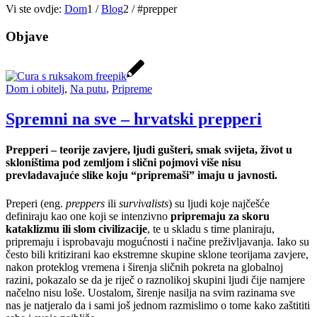
Vi ste ovdje:
Dom
1
/
Blog
2
/
#prepper
Objave
Dom i obitelj
,
Na putu
,
Pripreme
Spremni na sve – hrvatski prepperi
Prepperi – teorije zavjere, ljudi gušteri, smak svijeta, život u
skloništima pod zemljom i slični pojmovi više nisu
prevladavajuće slike koju “pripremaši” imaju u javnosti.
Preperi (eng.
preppers
ili
survivalists
) su ljudi koje najčešće
definiraju kao one koji se intenzivno
pripremaju za skoru
kataklizmu ili slom civilizacije
, te u skladu s time planiraju,
pripremaju i isprobavaju mogućnosti i načine preživljavanja. Iako su
često bili kritizirani kao ekstremne skupine sklone teorijama zavjere,
nakon proteklog vremena i širenja sličnih pokreta na globalnoj
razini, pokazalo se da je riječ o raznolikoj skupini ljudi čije namjere
načelno nisu loše. Uostalom, širenje nasilja na svim razinama sve
nas je natjeralo da i sami još jednom razmislimo o tome kako zaštititi