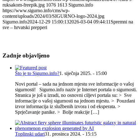
ruksakom-freepik.jpg
1076
1613
Sigurno.info
https://www.sigurno.info/cms/wp-
content/uploads/2024/03/SIGURNO-logo-2024.jpg
Sigurno.info
2024-12-29 15:00:13
2026-03-04 09:44:11
Spremni na
sve – hrvatski prepperi
Zadnje objavljeno
Što je to Sigurno.info?
1. siječnja 2025. - 15:00
Novi portal – sada na jednom mjestu sve informacije o vašoj
sigurnosti! Sigurno.info naziv je Internet portala o sigurnosti.
Stranica je još u izradi, no osnovni ciljevi portala su: > Sve
informacije o vašoj sigurnosti na jednom mjestu. > Pouzdani
izvor informacija iz službenih izvora i od eksperata. >
Sprječavanje panike. > Bolje reakcije […]
Toplinski udari
31. prosinca 2024. - 15:15