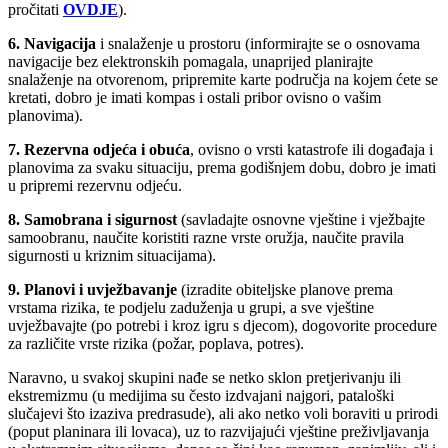
pročitati
OVDJE
).
6. Navigacija
i snalaženje u prostoru (informirajte se o osnovama
navigacije bez elektronskih pomagala, unaprijed planirajte
snalaženje na otvorenom, pripremite karte područja na kojem ćete se
kretati, dobro je imati kompas i ostali pribor ovisno o vašim
planovima).
7. Rezervna odjeća i obuća
, ovisno o vrsti katastrofe ili događaja i
planovima za svaku situaciju, prema godišnjem dobu, dobro je imati
u pripremi rezervnu odjeću.
8. Samobrana i sigurnost
(savladajte osnovne vještine i vježbajte
samoobranu, naučite koristiti razne vrste oružja, naučite pravila
sigurnosti u kriznim situacijama).
9. Planovi i uvježbavanje
(izradite obiteljske planove prema
vrstama rizika, te podjelu zaduženja u grupi, a sve vještine
uvježbavajte (po potrebi i kroz igru s djecom), dogovorite procedure
za različite vrste rizika (požar, poplava, potres).
Naravno, u svakoj skupini nađe se netko sklon pretjerivanju ili
ekstremizmu (u medijima su često izdvajani najgori, pataloški
slučajevi što izaziva predrasude), ali ako netko voli boraviti u prirodi
(poput planinara ili lovaca), uz to razvijajući vještine preživljavanja