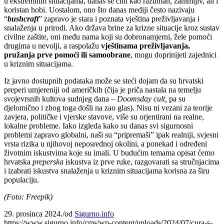
u ekstremnim situacijama, danas se čini kao razuman, zanimljiv, ali i
koristan hobi. Uostalom, ono što danas mediji često nazivaju
“
bushcraft
” zapravo je stara i poznata vještina preživljavanja i
snalaženja u prirodi. Ako država brine za krizne situacije kroz sustav
civilne zaštite, oni među nama koji su dobronamjerni, žele pomoći
drugima u nevolji, a raspolažu
vještinama preživljavanja,
pružanja prve pomoći ili samoobrane
, mogu doprinijeti zajednici
u kriznim situacijama.
Iz javno dostupnih podataka može se steći dojam da su hrvatski
preperi umjereniji od američkih (čija je priča nastala na temelju
svojevrsnih kultova sudnjeg dana –
Doomsday cult,
pa su
djelomično i zbog toga došli na zao glas). Nisu ni vezani za teorije
zavjera, političke i vjerske stavove, više su orjentirani na realne,
lokalne probleme. Iako izgleda kako su danas svi sigurnosni
problemi zapravo globalni, naši su “pripremaši” ipak realniji, svjesni
vrsta rizika u njihovoj neposrednoj okolini, a ponekad i određeni
životnim iskustvima koje su imali. U budućim temama opisat ćemo
hrvatska
preperska
iskustva iz prve ruke, razgovarati sa stručnjacima
i izabrati iskustva snalaženja u kriznim situacijama korisna za širu
populaciju.
(Foto: Freepik)
29. prosinca 2024.
/
od
Sigurno.info
https://www.sigurno.info/cms/wp-content/uploads/2024/07/cura-s-