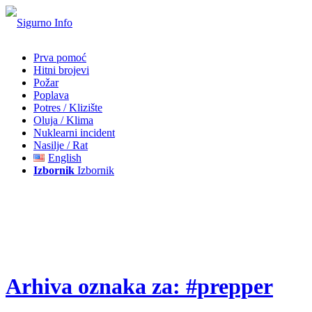
Prva pomoć
Hitni brojevi
Požar
Poplava
Potres / Klizište
Oluja / Klima
Nuklearni incident
Nasilje / Rat
English
Izbornik
Izbornik
Arhiva oznaka za: #prepper