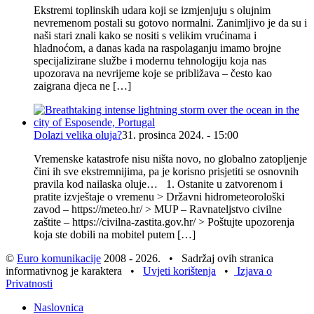
Ekstremi toplinskih udara koji se izmjenjuju s olujnim
nevremenom postali su gotovo normalni. Zanimljivo je da su i
naši stari znali kako se nositi s velikim vrućinama i
hladnoćom, a danas kada na raspolaganju imamo brojne
specijalizirane službe i modernu tehnologiju koja nas
upozorava na nevrijeme koje se približava – često kao
zaigrana djeca ne […]
Dolazi velika oluja?
31. prosinca 2024. - 15:00
Vremenske katastrofe nisu ništa novo, no globalno zatopljenje
čini ih sve ekstremnijima, pa je korisno prisjetiti se osnovnih
pravila kod nailaska oluje… 1. Ostanite u zatvorenom i
pratite izvještaje o vremenu > Državni hidrometeorološki
zavod – https://meteo.hr/ > MUP – Ravnateljstvo civilne
zaštite – https://civilna-zastita.gov.hr/ > Poštujte upozorenja
koja ste dobili na mobitel putem […]
©
Euro komunikacije
2008 - 2026. • Sadržaj ovih stranica
informativnog je karaktera •
Uvjeti korištenja
•
Izjava o
Privatnosti
Naslovnica