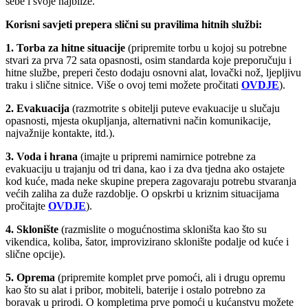
sebe i svoje najbliže.
Korisni savjeti prepera slični su pravilima hitnih službi:
1. Torba za hitne situacije
(pripremite torbu u kojoj su potrebne
stvari za prva 72 sata opasnosti, osim standarda koje preporučuju i
hitne službe, preperi često dodaju osnovni alat, lovački nož, ljepljivu
traku i slične sitnice. Više o ovoj temi možete pročitati
OVDJE
).
2. Evakuacija
(razmotrite s obitelji puteve evakuacije u slučaju
opasnosti, mjesta okupljanja, alternativni način komunikacije,
najvažnije kontakte, itd.).
3. Voda i hrana
(imajte u pripremi namirnice potrebne za
evakuaciju u trajanju od tri dana, kao i za dva tjedna ako ostajete
kod kuće, mada neke skupine prepera zagovaraju potrebu stvaranja
većih zaliha za duže razdoblje. O opskrbi u kriznim situacijama
pročitajte
OVDJE
).
4. Sklonište
(razmislite o mogućnostima skloništa kao što su
vikendica, koliba, šator, improvizirano sklonište podalje od kuće i
slične opcije).
5. Oprema
(pripremite komplet prve pomoći, ali i drugu opremu
kao što su alat i pribor, mobiteli, baterije i ostalo potrebno za
boravak u prirodi. O kompletima prve pomoći u kućanstvu možete