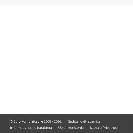
©
Euro komunikacije
2008 - 2026. • Sadržaj ovih stranica
informativnog je karaktera •
Uvjeti korištenja
•
Izjava o Privatnosti