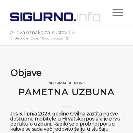
Arhiva oznaka za: sustav 112
Vi ste ovdje:
Dom
/
Blog
/
sustav 112
Objave
INFORMACIJE
,
NOVO
PAMETNA UZBUNA
Još 3. lipnja 2023. godine Civilna zaštita na sve
dostupne mobitele u Hrvatskoj poslala je prvu
poruku o uzbuni. Radilo se o probnoj poruci
kakve se sada već redovito šalju u slučaju