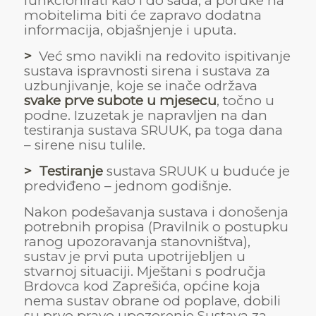
funkcionirati kao i do sada, a poruke na
mobitelima biti će zapravo dodatna
informacija, objašnjenje i uputa.
>
Već smo navikli na redovito ispitivanje
sustava ispravnosti sirena i sustava za
uzbunjivanje, koje se inače održava
svake prve subote u mjesecu
, točno u
podne. Izuzetak je napravljen na dan
testiranja sustava SRUUK, pa toga dana
– sirene nisu tulile.
> Testiranje
sustava SRUUK u buduće je
predviđeno – jednom godišnje.
Nakon podešavanja sustava i donošenja
potrebnih propisa (Pravilnik o postupku
ranog upozoravanja stanovništva),
sustav je prvi puta upotrijebljen u
stvarnoj situaciji. Mještani s područja
Brdovca kod Zaprešića, općine koja
nema sustav obrane od poplave, dobili
su prvo pravo upozorenje Sustava za