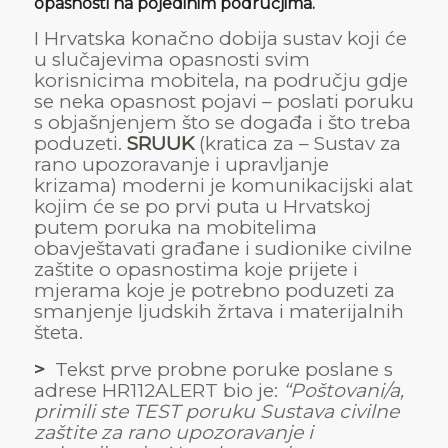
opasnosti na pojedinim područjima.
I Hrvatska konačno dobija sustav koji će
u slučajevima opasnosti svim
korisnicima mobitela, na području gdje
se neka opasnost pojavi – poslati poruku
s objašnjenjem što se događa i što treba
poduzeti.
SRUUK
(kratica za – Sustav za
rano upozoravanje i upravljanje
krizama) moderni je komunikacijski alat
kojim će se po prvi puta u Hrvatskoj
putem poruka na mobitelima
obavještavati građane i sudionike civilne
zaštite o opasnostima koje prijete i
mjerama koje je potrebno poduzeti za
smanjenje ljudskih žrtava i materijalnih
šteta.
>
Tekst prve probne poruke poslane s
adrese HR112ALERT bio je:
“Poštovani/a,
primili ste TEST poruku Sustava civilne
zaštite za rano upozoravanje i