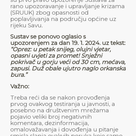
rano upozoravanje i upravljanje krizama
(SRUUK) zbog opasnosti od
poplavljivanja na području općine uz
rijeku Savu.
Sustav se ponovo oglasio s
upozorenjem za dan 19. 1. 2024. uz tekst:
“Oprez: u petak snijeg, olujni vjetar,
opasni uvjeti za promet! Snježni
pokrivač u gorju veći od 30 cm, mećava,
zapusi. Duž obale ujutro naglo orkanska
bura.”
Važno:
Treba reći da se nakon provođenja
prvog ovakvog testiranja u javnosti, a
posebno na društvenim mrežama
pojavio veliki broj negativnih
komentara, dezinformacija,
omalovažavanja i dovođenja u pitanje
smisla slanja ovakvih poruka koje samo