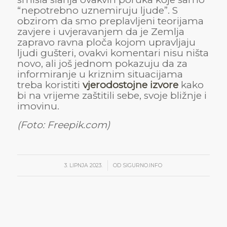
“nepotrebno uznemiruju ljude”. S
obzirom da smo preplavljeni teorijama
zavjere i uvjeravanjem da je Zemlja
zapravo ravna ploča kojom upravljaju
ljudi gušteri, ovakvi komentari nisu ništa
novo, ali još jednom pokazuju da za
informiranje u kriznim situacijama
treba koristiti
vjerodostojne izvore
kako
bi na vrijeme zaštitili sebe, svoje bližnje i
imovinu.
(Foto: Freepik.com)
/
3. LIPNJA 2023.
OD
SIGURNO.INFO