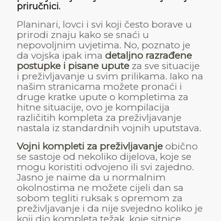
priručnici.
Planinari, lovci i svi koji često borave u
prirodi znaju kako se snaći u
nepovoljnim uvjetima. No, poznato je
da vojska ipak ima
detaljno razrađene
postupke i pisane upute
za sve situacije
i preživljavanje u svim prilikama. Iako na
našim stranicama možete pronaći i
druge kratke upute o kompletima za
hitne situacije, ovo je kompilacija
različitih kompleta za preživljavanje
nastala iz standardnih vojnih uputstava.
Vojni kompleti za preživljavanje
obično
se sastoje od nekoliko dijelova, koje se
mogu koristiti odvojeno ili svi zajedno.
Jasno je naime da u normalnim
okolnostima ne možete cijeli dan sa
sobom tegliti ruksak s opremom za
preživljavanje i da nije svejedno koliko je
koji dio kompleta težak, koje sitnice