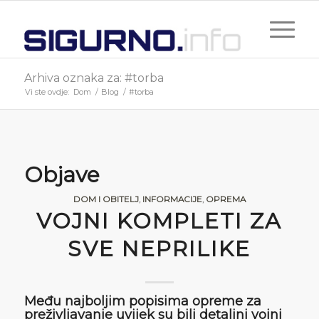
Arhiva oznaka za: #torba
Vi ste ovdje:
Dom
/
Blog
/
#torba
Objave
DOM I OBITELJ
,
INFORMACIJE
,
OPREMA
VOJNI KOMPLETI ZA
SVE NEPRILIKE
Među najboljim popisima opreme za
preživljavanje uvijek su bili detaljni vojni