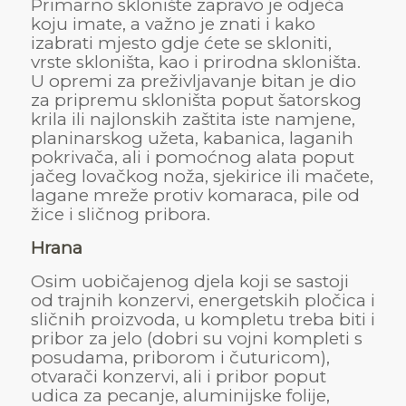
Primarno sklonište zapravo je odjeća
koju imate, a važno je znati i kako
izabrati mjesto gdje ćete se skloniti,
vrste skloništa, kao i prirodna skloništa.
U opremi za preživljavanje bitan je dio
za pripremu skloništa poput šatorskog
krila ili najlonskih zaštita iste namjene,
planinarskog užeta, kabanica, laganih
pokrivača, ali i pomoćnog alata poput
jačeg lovačkog noža, sjekirice ili mačete,
lagane mreže protiv komaraca, pile od
žice i sličnog pribora.
Hrana
Osim uobičajenog djela koji se sastoji
od trajnih konzervi, energetskih pločica i
sličnih proizvoda, u kompletu treba biti i
pribor za jelo (dobri su vojni kompleti s
posudama, priborom i čuturicom),
otvarači konzervi, ali i pribor poput
udica za pecanje, aluminijske folije,