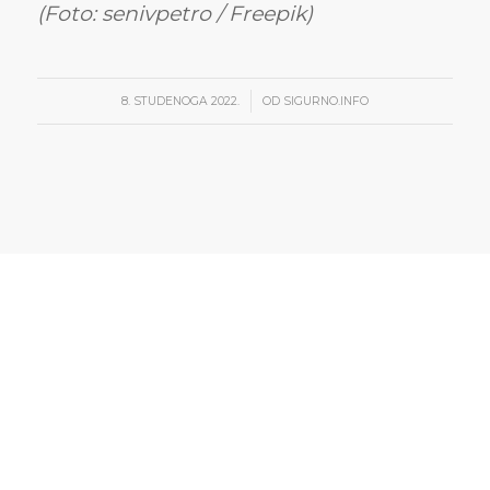
(Foto: senivpetro / Freepik)
/
8. STUDENOGA 2022.
OD
SIGURNO.INFO